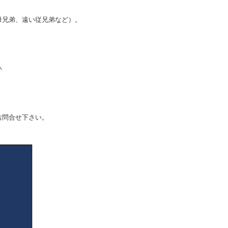
母兄弟、遠い従兄弟など）。
い
お問合せ下さい。