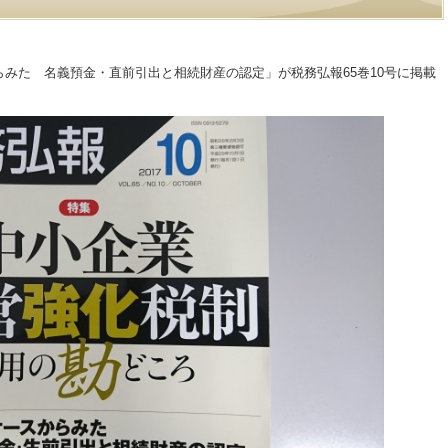
らみた 名義預金・直前引出と相続財産の認定」が税務弘報65巻10号に掲載