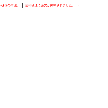
う税務の常識。
速報税理に論文が掲載されました。
→