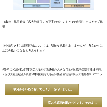
（出典）風岡範哉「広大地評価の改正案のポイントとその影響」ビズアップ総
研
※非線引き都市計画区域については、明確な記載がありませんが、条文からは
上記の扱いになると考えられます。
#静岡の相続#相続専門#広大地#地積規模の大きな宅地#財産評価基本通達#著し
く広大#通達改正#平成30年#国税庁#資産評価企画官情報#広大地影響#パブコメ
←
駿河みらい塾においてセミナーを行いました。
広大地通達改正のポイント。その２
→