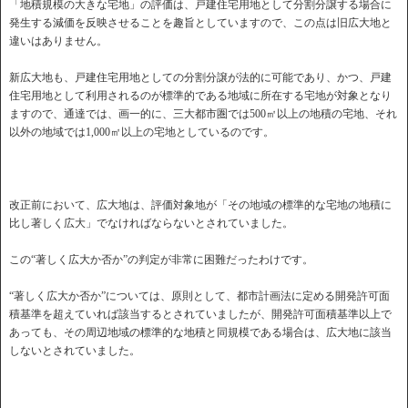
「地積規模の大きな宅地」の評価は、戸建住宅用地として分割分譲する場合に
発生する減価を反映させることを趣旨としていますので、この点は旧広大地と
違いはありません。
新広大地も、戸建住宅用地としての分割分譲が法的に可能であり、かつ、戸建
住宅用地として利用されるのが標準的である地域に所在する宅地が対象となり
ますので、通達では、画一的に、三大都市圏では500㎡以上の地積の宅地、それ
以外の地域では1,000㎡以上の宅地としているのです。
改正前において、広大地は、評価対象地が「その地域の標準的な宅地の地積に
比し著しく広大」でなければならないとされていました。
この“著しく広大か否か”の判定が非常に困難だったわけです。
“著しく広大か否か”については、原則として、都市計画法に定める開発許可面
積基準を超えていれば該当するとされていましたが、開発許可面積基準以上で
あっても、その周辺地域の標準的な地積と同規模である場合は、広大地に該当
しないとされていました。