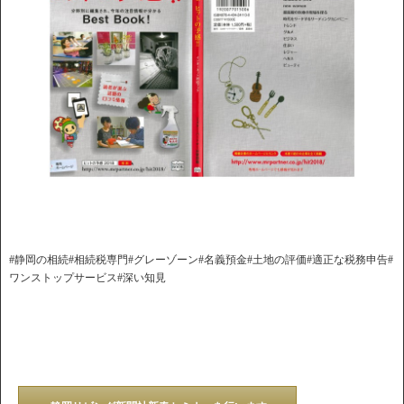
#静岡の相続#相続税専門#グレーゾーン#名義預金#土地の評価#適正な税務申告#
ワンストップサービス#深い知見