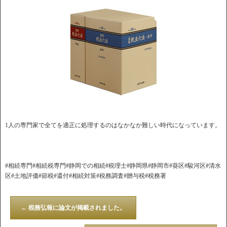
1人の専門家で全てを適正に処理するのはなかなか難しい時代になっています。
#相続専門#相続税専門#静岡での相続#税理士#静岡県#静岡市#葵区#駿河区#清水
区#土地評価#節税#還付#相続対策#税務調査#贈与税#税務署
←
税務弘報に論文が掲載されました。